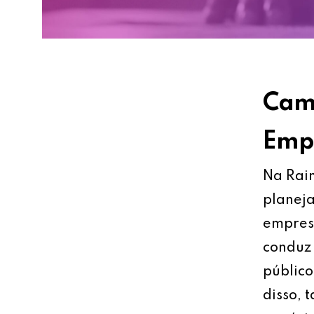
Cami
Empr
Na Rain
planeja
empresa
conduz 
público
disso, 