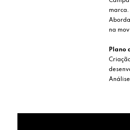
Campan
marca.
Abordag
na mov
Plano 
Criação
desenv
Análise