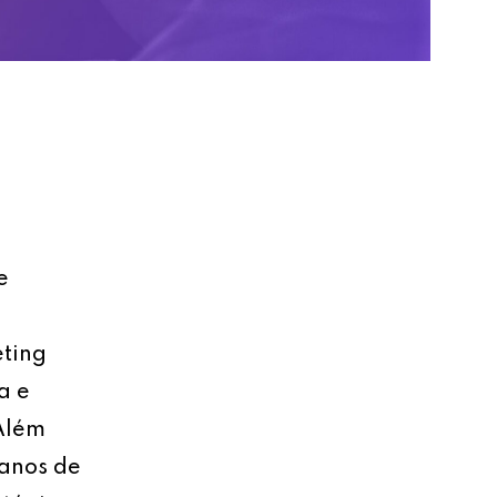
e
eting
a e
 Além
lanos de