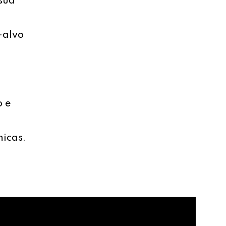
sua
-alvo
o e
nicas.