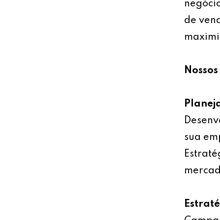
negócio
de vend
maximiz
Nossos 
Planej
Desenv
sua emp
Estraté
mercad
Estrat