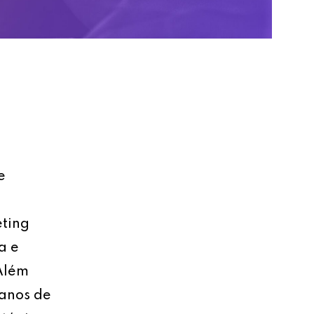
e
eting
a e
 Além
lanos de