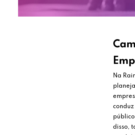
Cami
Empr
Na Rain
planeja
empresa
conduz 
público
disso, 