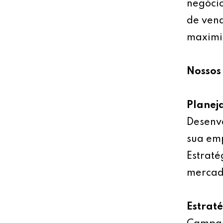
negócio
de vend
maximiz
Nossos 
Planej
Desenv
sua emp
Estraté
mercad
Estrat