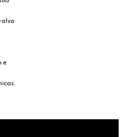
sua
-alvo
o e
nicas.