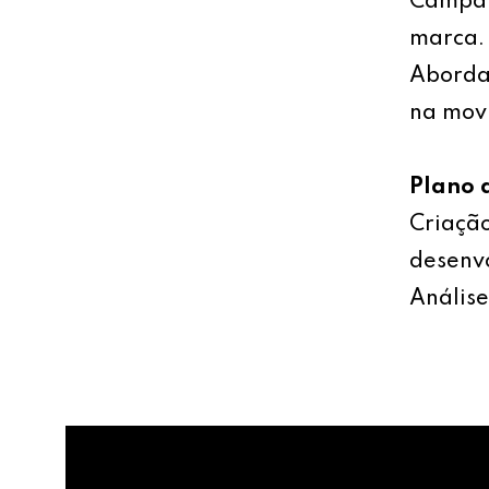
Campan
marca.
Abordag
na mov
Plano 
Criação
desenv
Análise