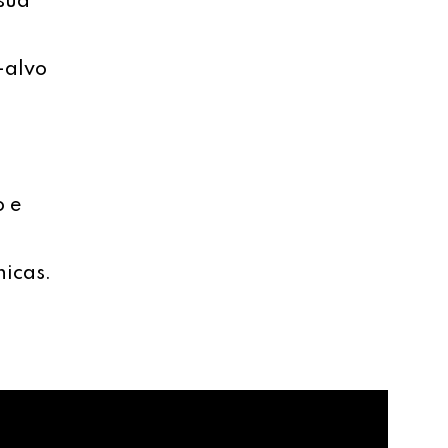
sua
-alvo
o e
nicas.