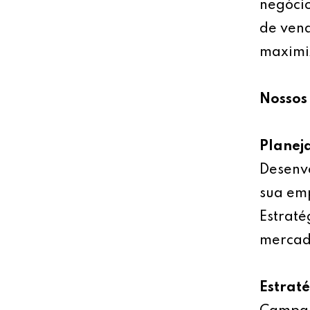
negócio
de vend
maximiz
Nossos 
Planej
Desenv
sua emp
Estraté
mercad
Estrat