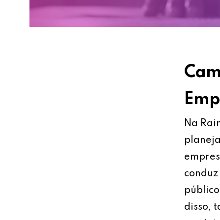
Cami
Empr
Na Rain
planeja
empresa
conduz 
público
disso, 