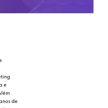
e
eting
a e
 Além
lanos de