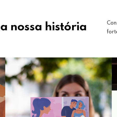
Con
a nossa história
fort