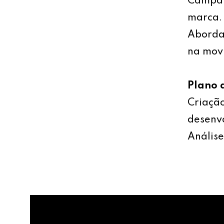
Campan
marca.
Abordag
na mov
Plano 
Criação
desenv
Análise