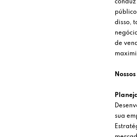
conduz 
público
disso, 
negócio
de vend
maximiz
Nossos 
Planej
Desenv
sua emp
Estraté