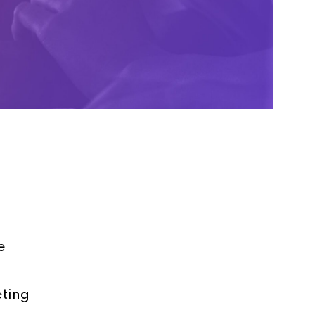
e
eting