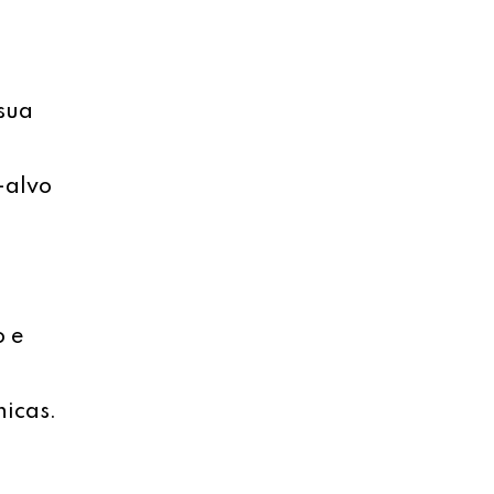
sua
-alvo
o e
nicas.