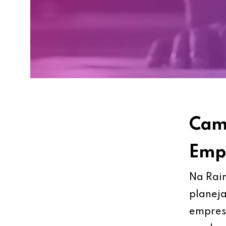
Cami
Empr
Na Rain
planeja
empresa