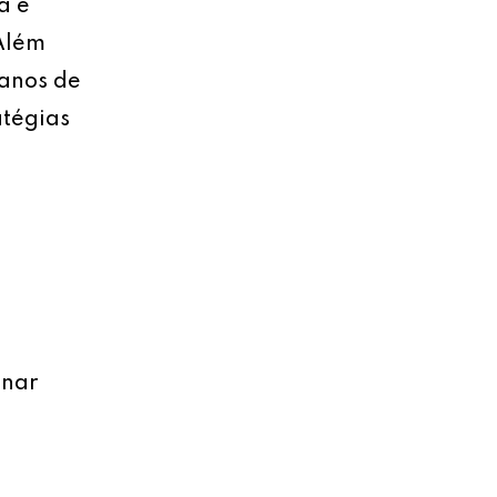
a e
 Além
lanos de
atégias
onar
o