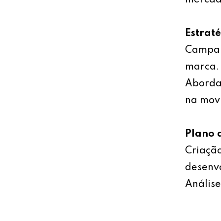
mercad
Estrat
Campan
marca.
Abordag
na mov
Plano 
Criação
desenv
Análise