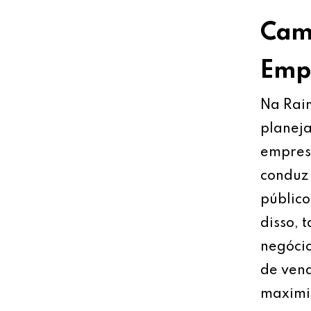
Cami
Empr
Na Rain
planeja
empresa
conduz 
público
disso, 
negócio
de vend
maximiz