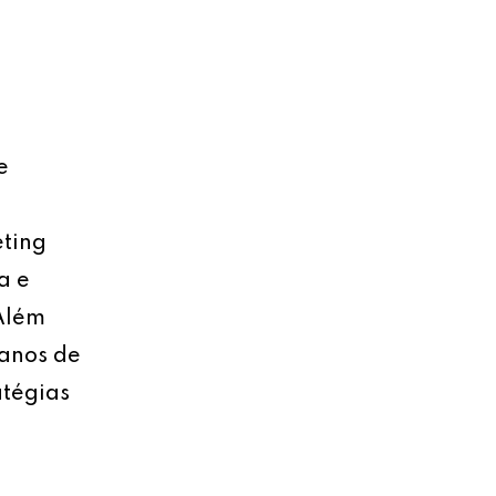
e
eting
a e
 Além
lanos de
atégias