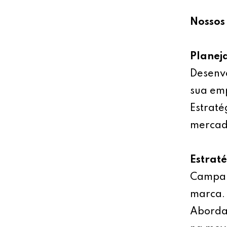
Nossos 
Planej
Desenv
sua emp
Estraté
mercad
Estrat
Campan
marca.
Abordag