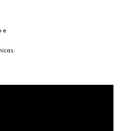
o e
nicas.