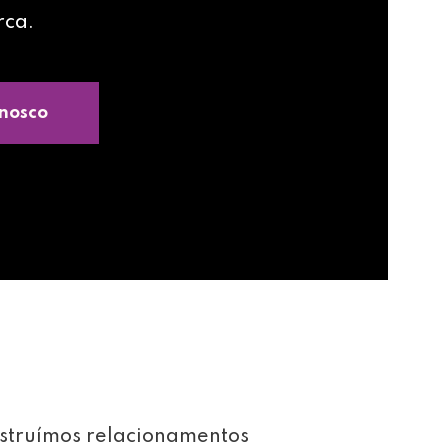
rca.
nosco
struímos relacionamentos