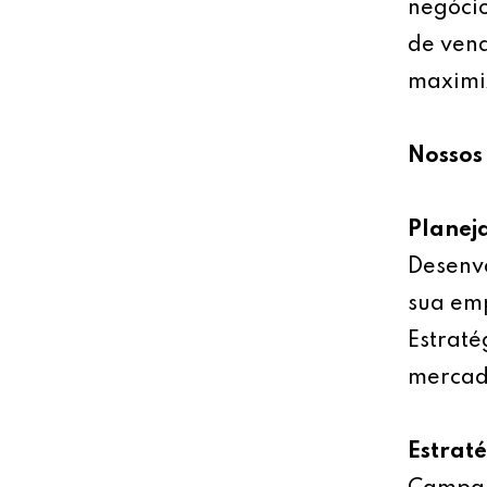
negócio
de vend
maximiz
Nossos 
Planej
Desenv
sua emp
Estraté
mercad
Estrat