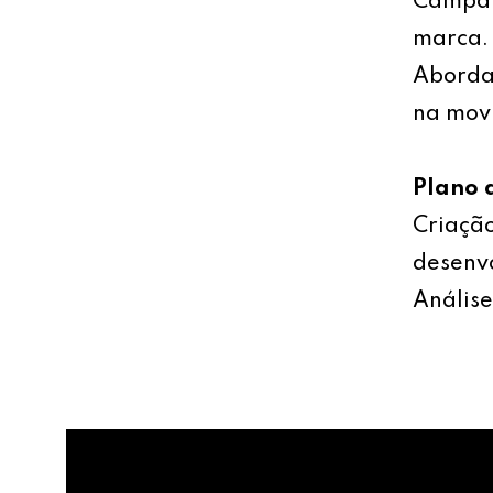
Campan
marca.
Abordag
na mov
Plano 
Criação
desenv
Análise