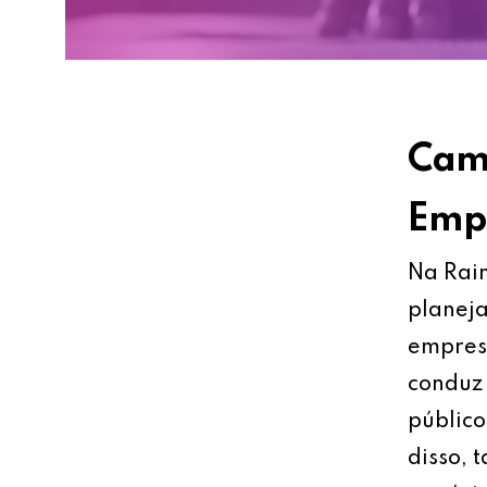
Cami
Empr
Na Rain
planeja
empresa
conduz 
público
disso, 