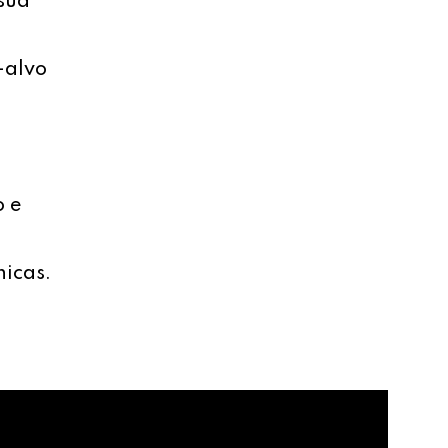
sua
-alvo
o e
nicas.