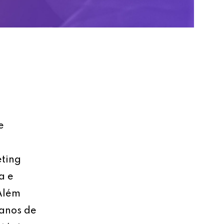
e
eting
a e
 Além
lanos de