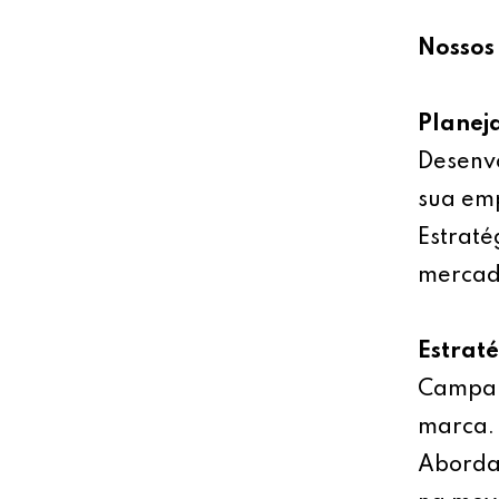
Nossos 
Planej
Desenv
sua emp
Estraté
mercad
Estrat
Campan
marca.
Abordag