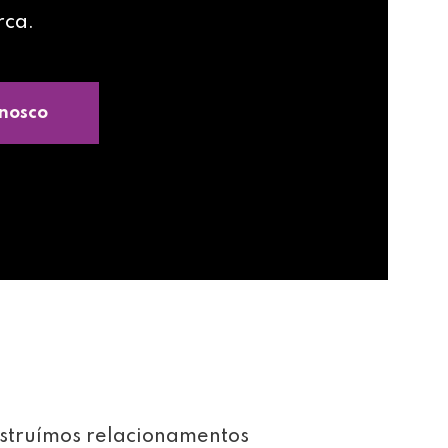
rca.
nosco
struímos relacionamentos