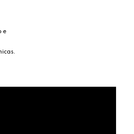
o e
nicas.