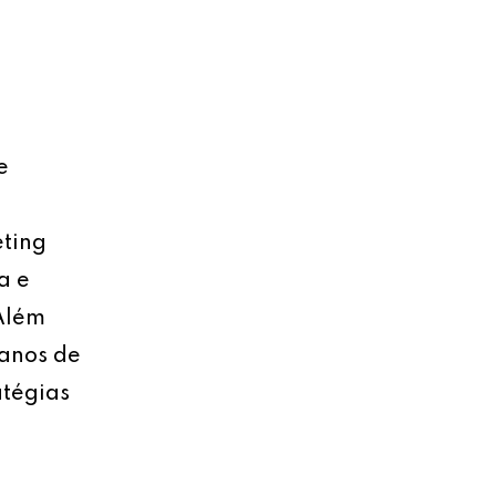
e
eting
a e
 Além
lanos de
atégias