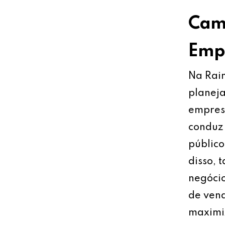
Cami
Empr
Na Rain
planeja
empresa
conduz 
público
disso, 
negócio
de vend
maximiz