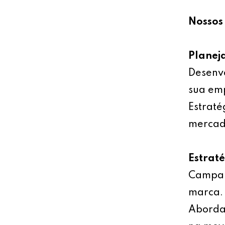
Nossos 
Planej
Desenv
sua emp
Estraté
mercad
Estrat
Campan
marca.
Abordag