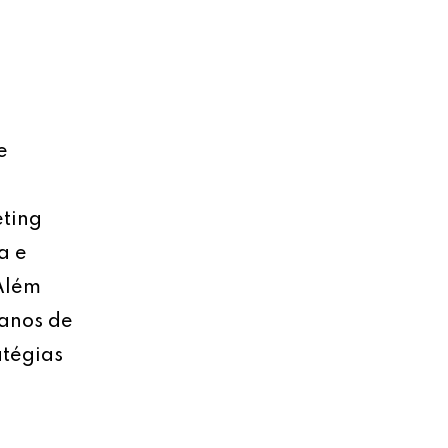
e
eting
a e
 Além
lanos de
atégias