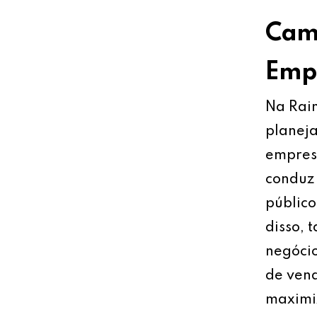
Cami
Empr
Na Rain
planeja
empresa
conduz 
público
disso, 
negócio
de vend
maximiz