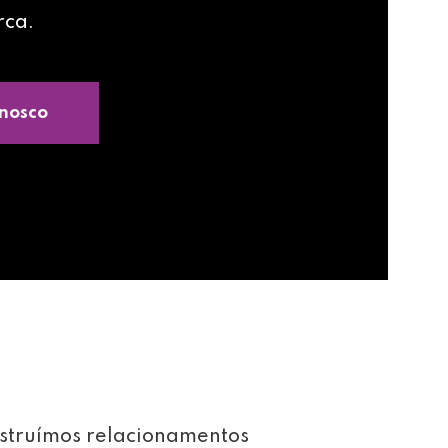
rca.
nosco
struímos relacionamentos