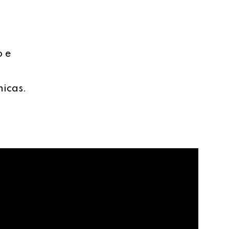
o e
nicas.