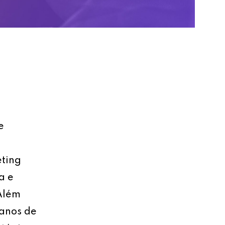
e
eting
a e
 Além
lanos de