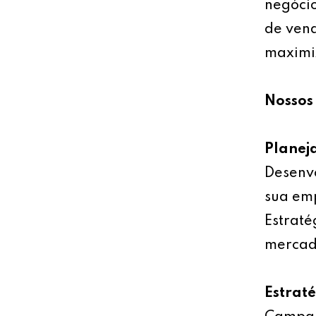
negócio
de vend
maximiz
Nossos 
Planej
Desenv
sua emp
Estraté
mercad
Estrat