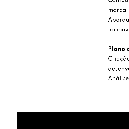
Campan
marca.
Abordag
na mov
Plano 
Criação
desenv
Análise