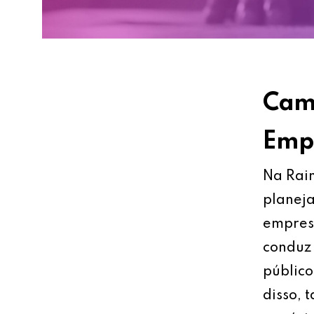
Cami
Empr
Na Rain
planeja
empresa
conduz 
público
disso, 