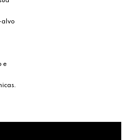
sua
-alvo
o e
nicas.