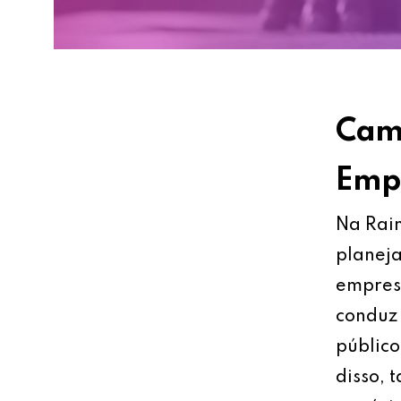
Cami
Empr
Na Rain
planeja
empresa
conduz 
público
disso, 