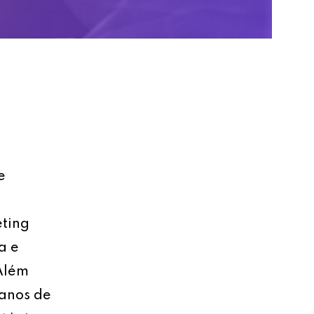
e
eting
a e
 Além
lanos de