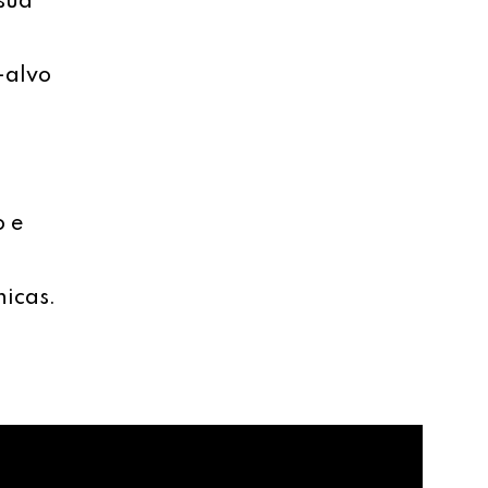
sua
-alvo
o e
nicas.