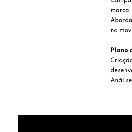
Campan
marca.
Abordag
na mov
Plano 
Criação
desenv
Análise