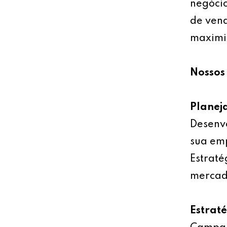
negócio
de vend
maximiz
Nossos 
Planej
Desenv
sua emp
Estraté
mercad
Estrat