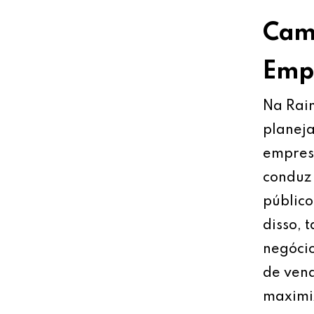
Cami
Empr
Na Rain
planeja
empresa
conduz 
público
disso, 
negócio
de vend
maximiz