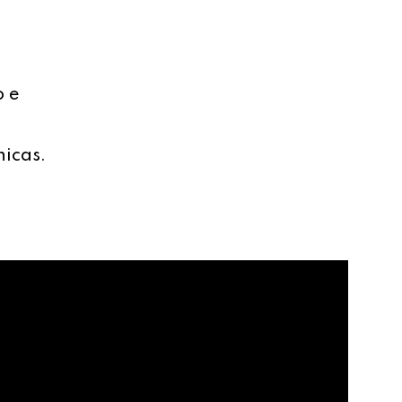
o e
nicas.