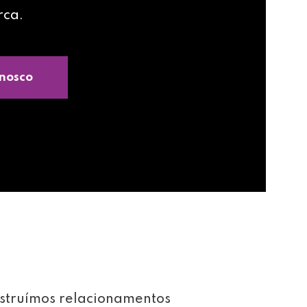
rca.
nosco
struímos relacionamentos