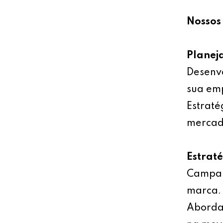
Nossos 
Planej
Desenv
sua emp
Estraté
mercad
Estrat
Campan
marca.
Abordag