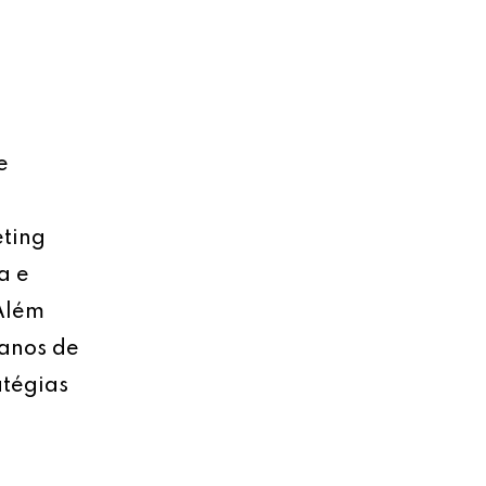
e
eting
a e
 Além
lanos de
atégias