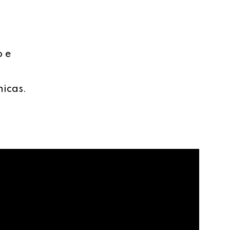
o e
nicas.