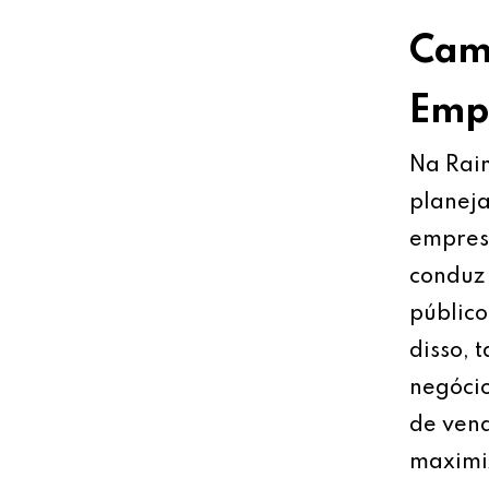
Cami
Empr
Na Rain
planeja
empresa
conduz 
público
disso, 
negócio
de vend
maximiz