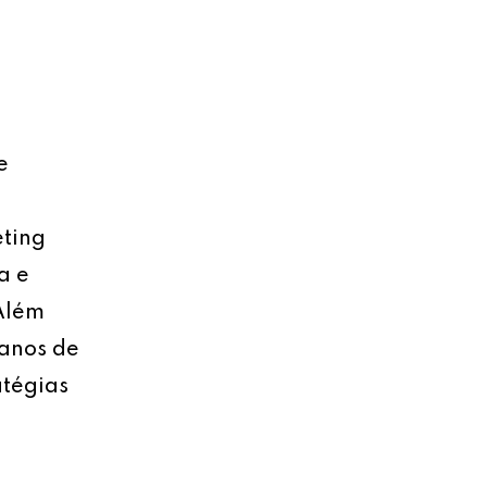
e
eting
a e
 Além
lanos de
atégias