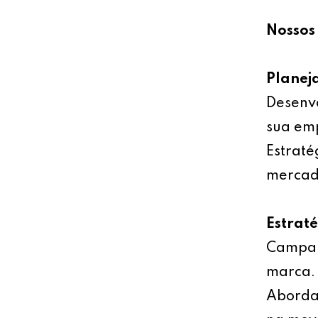
Nossos 
Planej
Desenv
sua emp
Estraté
mercad
Estrat
Campan
marca.
Abordag