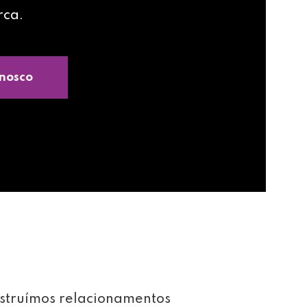
rca.
nosco
struímos relacionamentos