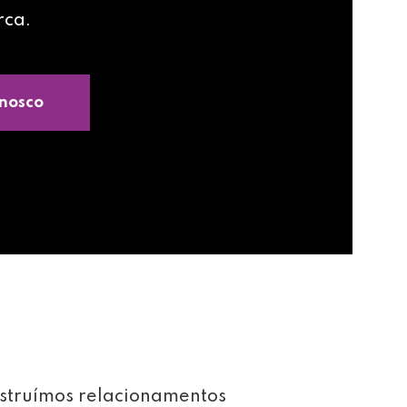
rca.
nosco
struímos relacionamentos