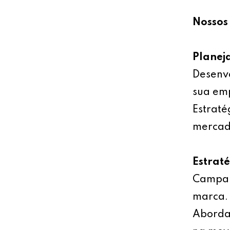
Nossos 
Planej
Desenv
sua emp
Estraté
mercad
Estrat
Campan
marca.
Abordag