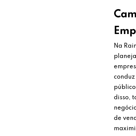
Cami
Empr
Na Rain
planeja
empresa
conduz 
público
disso, 
negócio
de vend
maximiz