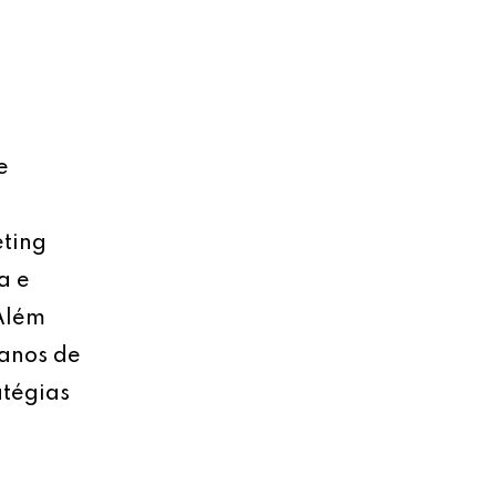
e
eting
a e
 Além
lanos de
atégias