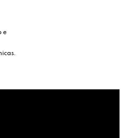
o e
nicas.