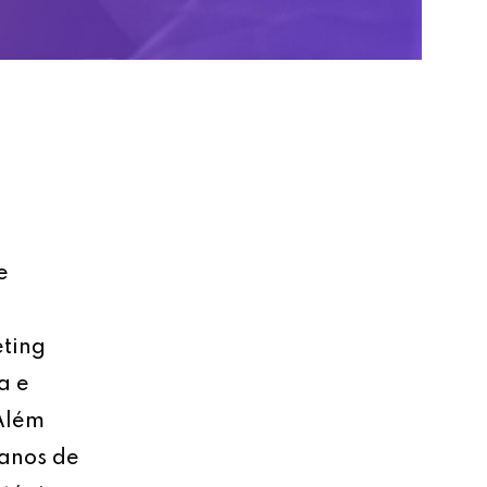
e
eting
a e
 Além
lanos de