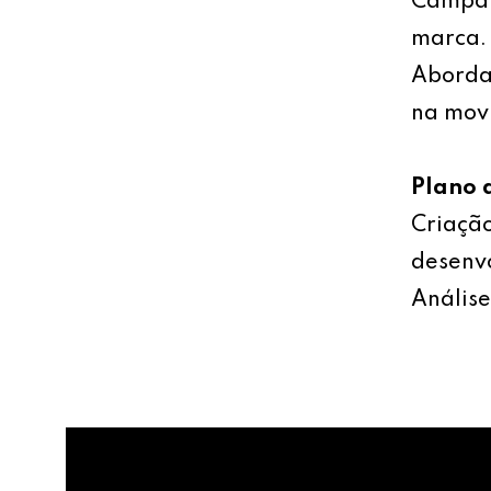
Campan
marca.
Abordag
na mov
Plano 
Criação
desenv
Análise