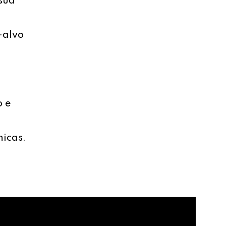
sua
-alvo
o e
nicas.