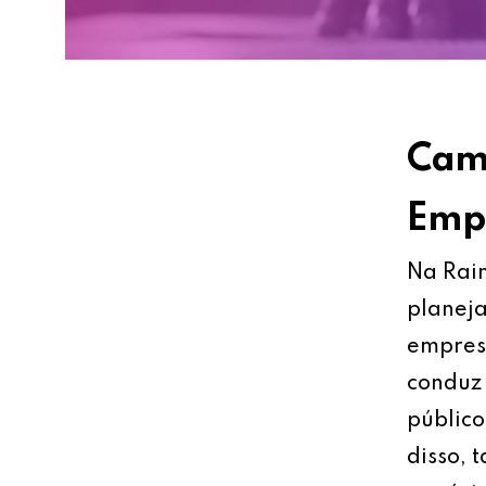
Cami
Empr
Na Rain
planeja
empresa
conduz 
público
disso, 