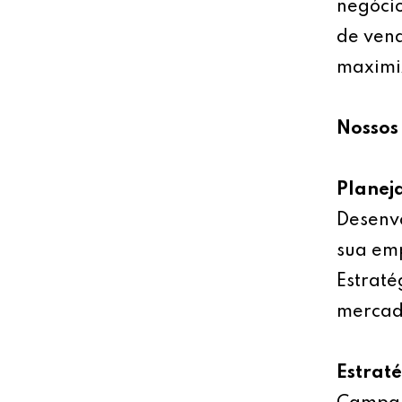
negócio
de vend
maximiz
Nossos 
Planej
Desenv
sua emp
Estraté
mercad
Estrat