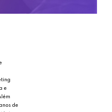
e
eting
a e
 Além
lanos de