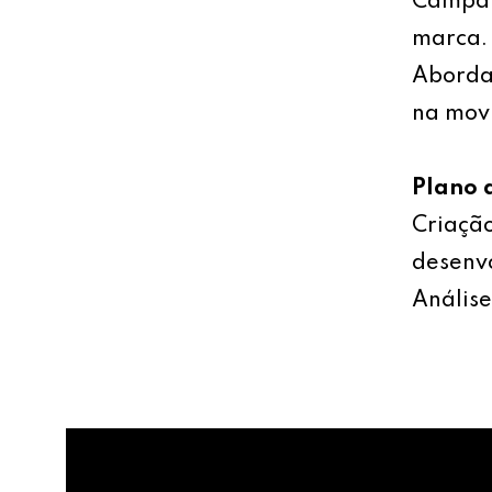
Campan
marca.
Abordag
na mov
Plano 
Criação
desenv
Análise