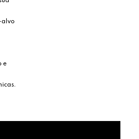
sua
-alvo
o e
nicas.