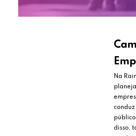
Cami
Empr
Na Rain
planeja
empresa
conduz 
público
disso, 