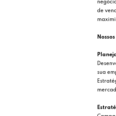
negócio
de vend
maximiz
Nossos 
Planej
Desenv
sua emp
Estraté
mercad
Estrat