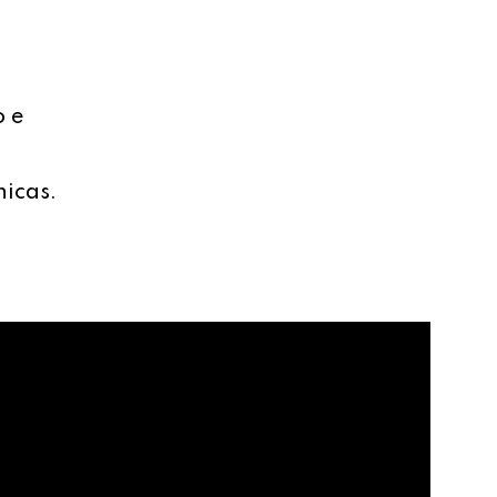
o e
nicas.