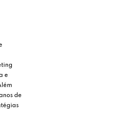
e
eting
a e
 Além
lanos de
atégias