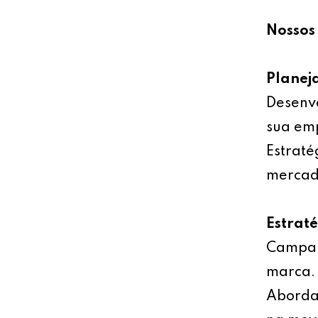
Nossos 
Planej
Desenv
sua emp
Estraté
mercad
Estrat
Campan
marca.
Abordag