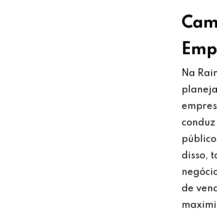
Cami
Empr
Na Rain
planeja
empresa
conduz 
público
disso, 
negócio
de vend
maximiz