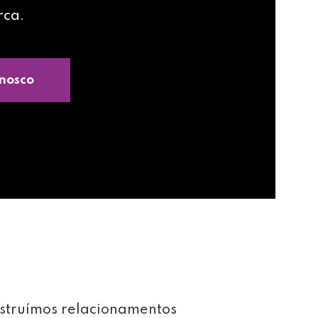
rca.
nosco
struímos relacionamentos