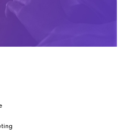
e
eting