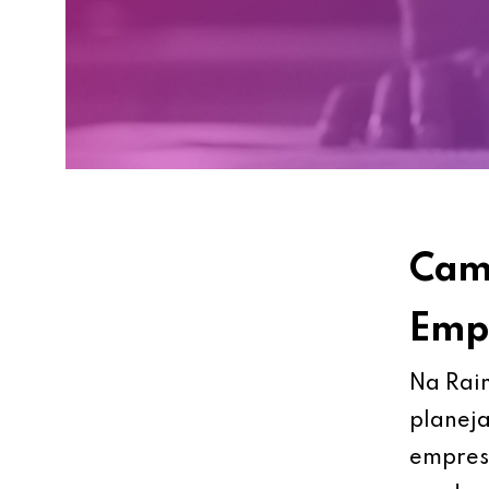
Cami
Empr
Na Rain
planeja
empresa