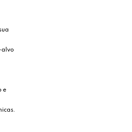
sua
-alvo
o e
nicas.