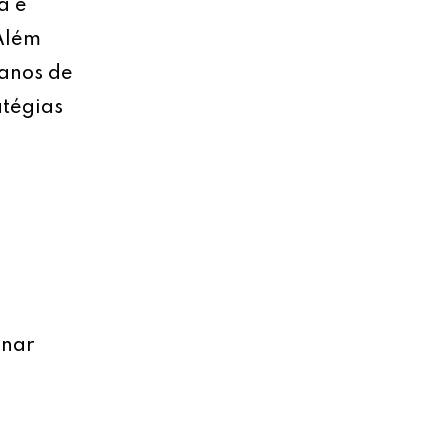
a e
 Além
lanos de
atégias
onar
o