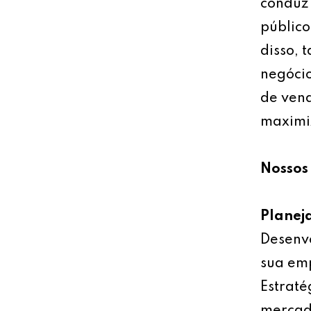
conduz 
público
disso, 
negócio
de vend
maximiz
Nossos 
Planej
Desenv
sua emp
Estraté