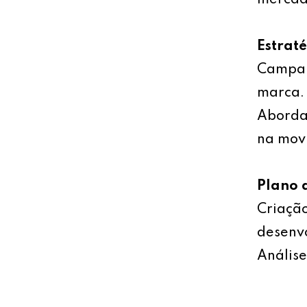
mercad
Estrat
Campan
marca.
Abordag
na mov
Plano 
Criação
desenv
Análise