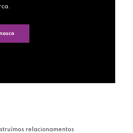
rca.
nosco
struímos relacionamentos