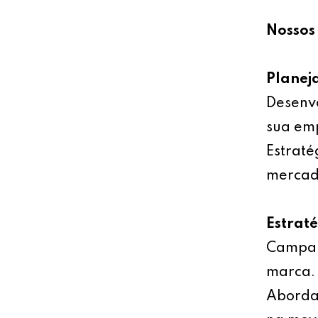
Nossos 
Planej
Desenv
sua emp
Estraté
mercad
Estrat
Campan
marca.
Abordag