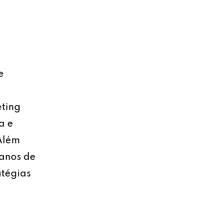
e
eting
a e
 Além
lanos de
atégias