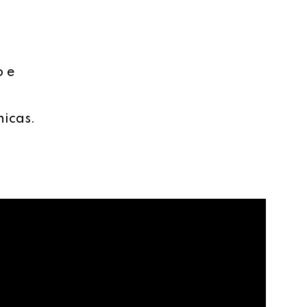
o e
nicas.