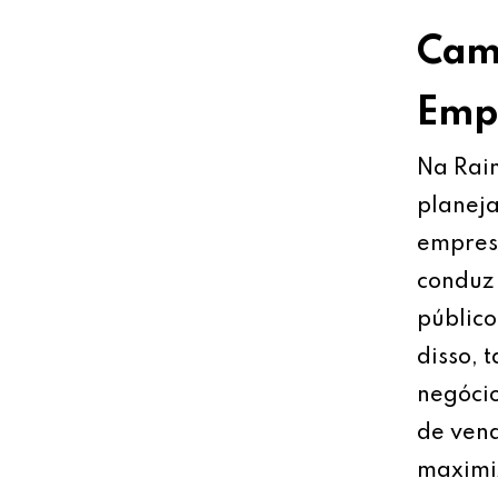
Cami
Empr
Na Rain
planeja
empresa
conduz 
público
disso, 
negócio
de vend
maximiz