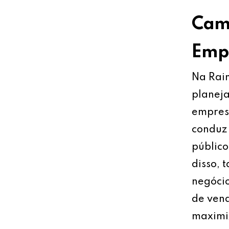
Cami
Empr
Na Rain
planeja
empresa
conduz 
público
disso, 
negócio
de vend
maximiz