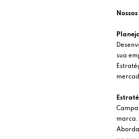
Nossos 
Planej
Desenv
sua emp
Estraté
mercad
Estrat
Campan
marca.
Abordag