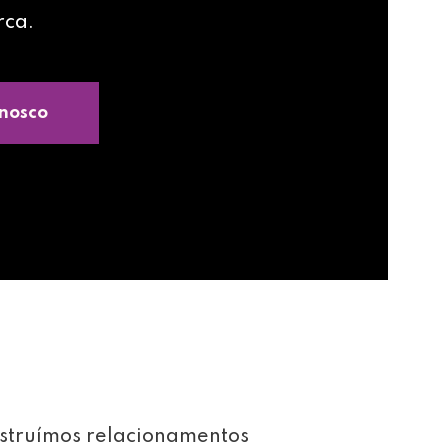
rca.
nosco
struímos relacionamentos