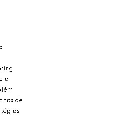
e
eting
a e
 Além
lanos de
atégias