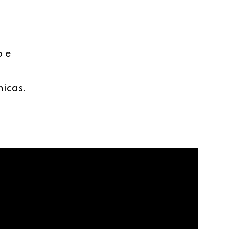
o e
nicas.