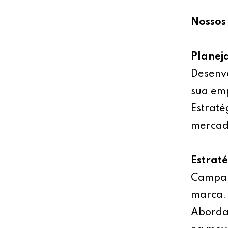
Nossos 
Planej
Desenv
sua emp
Estraté
mercad
Estrat
Campan
marca.
Abordag