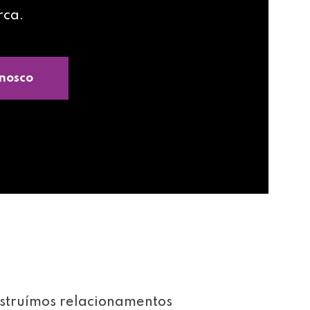
rca.
nosco
struímos relacionamentos