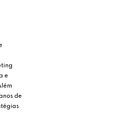
e
eting
a e
 Além
lanos de
atégias