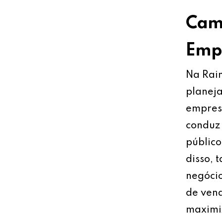
Cami
Empr
Na Rain
planeja
empresa
conduz 
público
disso, 
negócio
de vend
maximiz