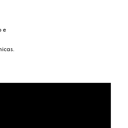
o e
nicas.