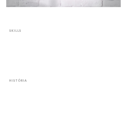
Conceito || Design ||
Estratégia
SKILLS
Branding
Design Editorial
Planejamento
Marketing Digital
HISTÓRIA
Potencializando sua empresa para algo único
e valioso!
Desde 2010 esse é o propósito da
nossa agência, transformar sua empresa em
algo realmente especial e de alto valor.
Com expertise em branding e marketing,