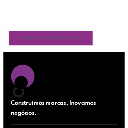
desenvolvemos estratégias exclusivas,
alinhadas com seus objetivos, para
impulsionar o crescimento e fortalecer o
reconhecimento da sua marca.
Venha tomar um café conosco
Construímos marcas, Inovamos
negócios.